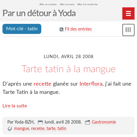
Aller au contenu
Aller au menu
Aller à la recherche
Par un détour à Yoda
Home
Mot-clé - tatin
Fil des entrées
Affi
Archives
le
me
LUNDI, AVRIL 28 2008
Tarte tatin à la mangue
D'après une
recette
glanée sur
Interflora
, j'ai fait une
Tarte Tatin à la mangue.
Lire la suite
Par Yoda-BZH,
lundi, avril 28 2008
.
Gastronomie
mangue
recette
tarte
tatin